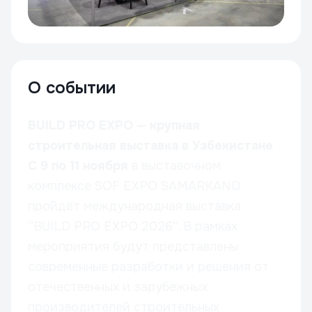
О событии
BUILD PRO EXPO — крупная
строительная выставка в Узбекистане
С 9 по 11 ноября
в выставочном
комплексе SOF EXPO SAMARKAND
пройдёт международная выставка
“BUILD PRO EXPO 2026”. В рамках
мероприятия будут представлены
современные разработки и решения от
отечественных и зарубежных
производителей строительных