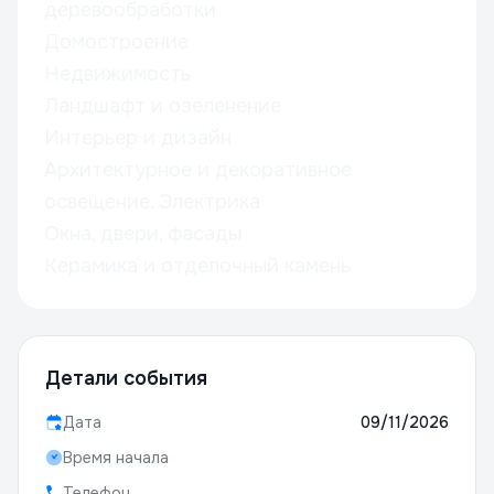
деревообработки
Домостроение
Недвижимость
Ландшафт и озеленение
Интерьер и дизайн
Архитектурное и декоративное
освещение. Электрика
Окна, двери, фасады
Керамика и отделочный камень
Детали события
Дата
09/11/2026
Время начала
Телефон