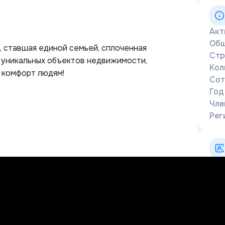
Акт
Общ
в, ставшая единой семьей, сплоченная
Стр
я уникальных объектов недвижимости,
Кол
и комфорт людям!
Сот
Год
Чле
Рег
+
i
У
Т
m