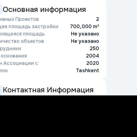
Основная информация
ивных Проектов
2
ая площадь застройки
700,000 m²
оящаяся площадь
Не указано
ичество объектов
Не указано
рудники
250
 основания
2004
н Ассоциации с
2020
ион
Tashkent
Контактная Информация
998 78 122 88 22
nfo@mbc.uz
лица Ойбека, 38А, Бизнес-центр Авалон,
ашкент, Узбекистан
bc.uz