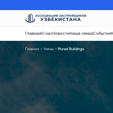
Главная
О нас
Новости
Наша семья
События
Главная
Члены
Murad Buildings