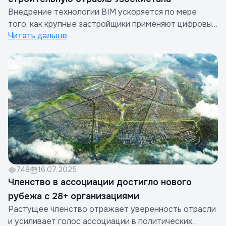
Внедрение технологии BIM ускоряется по мере
того, как крупные застройщики применяют цифровые
Читать дальше
рабочие процессы для повышения эффективности
проектов и управления затратами.
748
16.07.2025
Членство в ассоциации достигло нового
рубежа с 28+ организациями
Растущее членство отражает уверенность отрасли
и усиливает голос ассоциации в политических