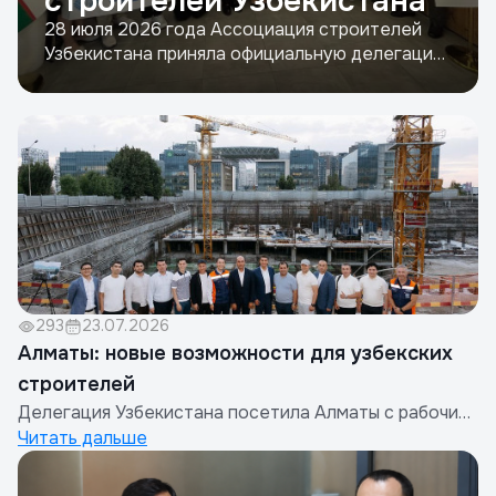
строителей Узбекистана
28 июля 2026 года Ассоциация строителей
Узбекистана приняла официальную делегацию
представителей строительной отрасли
Китайской Народной
Республики.Организаторами визита выступили
Синьцзянская компания по содействию
инвестициям и торговле с Евразией
совместно с Китайской ассоциацией
недвижимости.&nb...
293
23.07.2026
Алматы: новые возможности для узбекских
строителей
Делегация Узбекистана посетила Алматы с рабочим
Читать дальше
визитом&nbsp;В целях развития международного
сотрудничества, расширения экспорта
строительных работ и услуг узбекских компаний