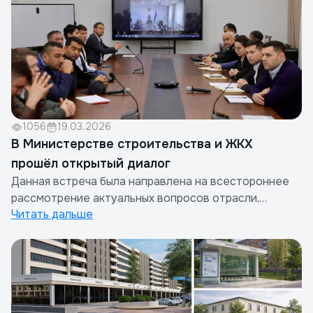
BI»,«O‘ZSHAHAR QURILISH...
1056
19.03.2026
В Министерстве строительства и ЖКХ
прошёл открытый диалог
Данная встреча была направлена на всестороннее
рассмотрение актуальных вопросов отрасли,
Читать дальше
налаживание открытого и конструктивного диалога
с предпринимателями, а также дальнейшее
совершенствование правовых механизмов.
Модератором выступил руководитель Ассоциации
М. Ниязмухамедов. Особое внимание было...