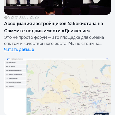
921
03.03.2026
Ассоциация застройщиков Узбекистана на
Саммите недвижимости «Движение».
Это не просто форум — это площадка для обмена
опытом и качественного роста. Мы не стоим на
Читать дальше
месте: опираясь на уже созданный фундамент, мы
интегрируем лучшие мировые практики, чтобы наши
жилые комплексы и города становились ещё
технологичнее и комфортнее.