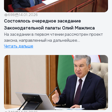
698
14.01.2026
Cостоялось очередное заседание
Законодательной палаты Олий Мажлиса
На заседании в первом чтении рассмотрен проект
закона, направленный на дальнейшее
Читать дальше
совершенствование государственного контроля и
управления в сфере обеспечения сейсмостойкости
и сейсмической безопасности зданий и
сооружений.Как отмечалось, в нашей стране
принимаются последовательные меры по
предотвра...