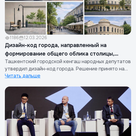
1186
12.03.2026
Дизайн-код города, направленный на
формирование общего облика столицы,
Ташкентский городской кенгаш народных депутатов
официально утверждён.
утвердил дизайн-код города. Решение принято на
Читать дальше
основе документа, разработанного компанией SM
International по заказу Toshkent Invest Kompaniyasi, с
учётом предложений столичной администрации.
Документ устанавливает правила планирования
общественных про...