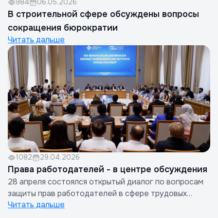
984
06.05.2026
В строительной сфере обсуждены вопросы
сокращения бюрократии
Читать дальше
1082
29.04.2026
Права работодателей - в центре обсуждения
28 апреля состоялся открытый диалог по вопросам
защиты прав работодателей в сфере трудовых
Читать дальше
отношений, организованный Торгово-промышленной
палатой Узбекистана совместно с Конфедерацией