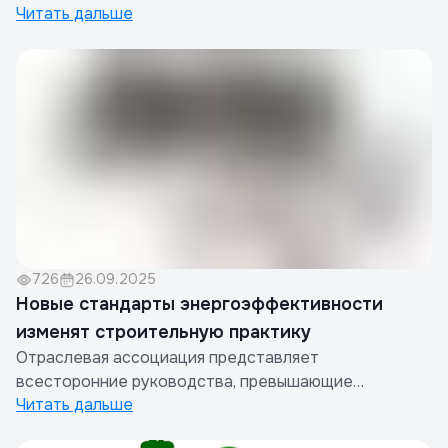
Читать дальше
дискуссиях.
726
26.09.2025
Новые стандарты энергоэффективности
изменят строительную практику
Отраслевая ассоциация представляет
всесторонние руководства, превышающие
Читать дальше
государственные требования к устойчивому
строительству.