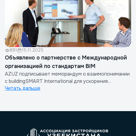
891
15.11.2025
Объявлено о партнерстве с Международной
организацией по стандартам BIM
AZUZ подписывает меморандум о взаимопонимании
с buildingSMART International для ускорения
Читать дальше
внедрения BIM в строительном секторе
Узбекистана.