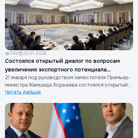
экономической, технологической и строительной
сфера...
745
23.01.2026
Cостоялся открытый диалог по вопросам
увеличения экспортного потенциала
21 января под руководством заместителя Премьер-
строительной отрасли
министра Жамшида Ходжаева состоялся открытый
Читать дальше
диалог с участием послов Узбекистана за рубежом и
предпринимателей.В ходе встречи стратегические
предложения председателя Ассоциации
строителей Узбекистана Мансуржона
Ниязмухамедова, направленные на повышение...