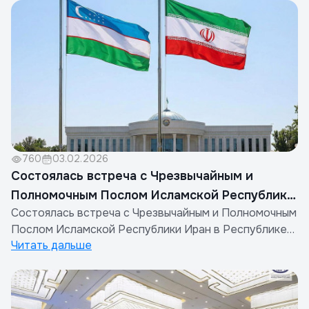
встречи стороны обсудили перспективы
дальнейшего развития сотрудничества между
представителями строительной отрасли двух стран.
Ос...
760
03.02.2026
Состоялась встреча с Чрезвычайным и
Полномочным Послом Исламской Республики
Состоялась встреча с Чрезвычайным и Полномочным
Иран в Узбекистане
Послом Исламской Республики Иран в Республике
Читать дальше
Узбекистан.В ходе диалога были подробно
обсуждены вопросы дальнейшего укрепления
двустороннего сотрудничества, а также
расширения взаимодействия в торгово-