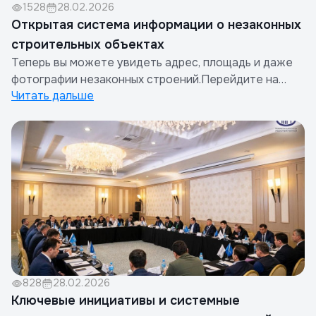
1528
28.02.2026
Открытая система информации о незаконных
строительных объектах
Теперь вы можете увидеть адрес, площадь и даже
фотографии незаконных строений.Перейдите на
Читать дальше
сайт dshk.shaffofqurilish.uz, выберите раздел
«Незаконные строения», укажите свой регион и
нажмите на точки на карте.Система была недавно
запущена, и информация о незаконных объектах
добавляется поэтапно. Если...
828
28.02.2026
Ключевые инициативы и системные