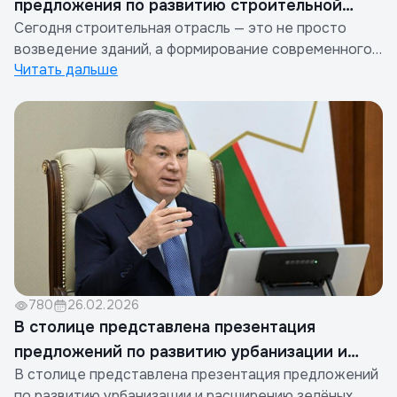
предложения по развитию строительной
Сегодня строительная отрасль — это не просто
отрасли
возведение зданий, а формирование современного
Читать дальше
образа жизни и основы будущего. Однако задержки
в оформлении документов и бюрократические
барьеры оказывают негативное влияние не только
на предпринимателей, но и на экономику в
целом.Ассоциация застройщиков...
780
26.02.2026
В столице представлена презентация
предложений по развитию урбанизации и
В столице представлена презентация предложений
расширению зелёных зон
по развитию урбанизации и расширению зелёных