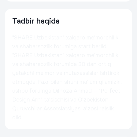
Tadbir haqida
"SHARE Uzbekistan" xalqaro me'morchilik
va shaharsozlik forumiga start berildi.
"SHARE Uzbekistan" xalqaro me'morchilik
va shaharsozlik forumida 30 dan ortiq
yetakchi me'mor va mutaxassislar ishtirok
etmoqda. Faxr bilan shuni ma'lum qilamizki,
ushbu forumga Dilnoza Ahmad — "Perfect
Design Arh" ta'sischisi va O'zbekiston
Quruvchilar Assotsiatsiyasi a'zosi raislik
qildi.