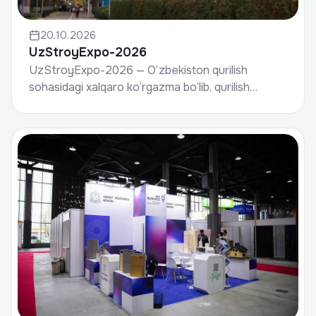
20.10.2026
UzStroyExpo-2026
UzStroyExpo-2026 — O‘zbekiston qurilish
sohasidagi xalqaro ko‘rgazma bo‘lib, qurilish
materiallari ishlab chiqaruvchilari, developerlar,
pudratchilar,...