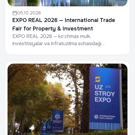
05.10.2026
EXPO REAL 2026 — International Trade
Fair for Property & Investment
EXPO REAL 2026 — ko‘chmas mulk,
investitsiyalar va infratuzilma sohasidagi
dunyoning yetakchi xalqaro ko‘rgazma va
konferensiyalaridan biridir.Sana: 2...