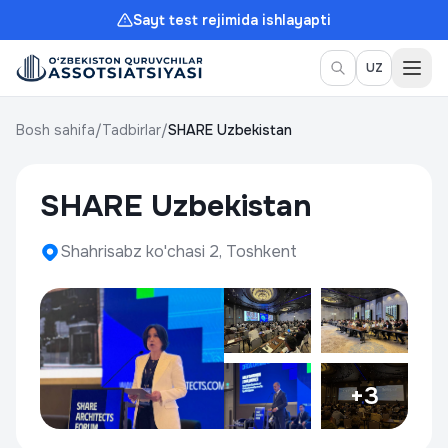
Sayt test rejimida ishlayapti
Meny
UZ
Bosh sahifa
/
Tadbirlar
/
SHARE Uzbekistan
SHARE Uzbekistan
Shahrisabz ko'chasi 2, Toshkent
+3