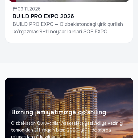
09.11.2026
BUILD PRO EXPO 2026
BUILD PRO EXPO — O‘zbekistondagi yirik qurilish
ko‘rgazmasi9–11 noyabr kunlari SOF EXPO
SAMARKAND ko‘rgazma majmuasida xalqaro
qurilish ko‘rgazmasi BU...
Bizning jamiyatimizga qo'shiling
O'zbekiston Quruvchilar Assotsiatsiyasi Adliya vazirligi
tomonidan 311-raqam bilan 2020-yil 11-dekabrda
ro'yxatdan o'tkazilgan.