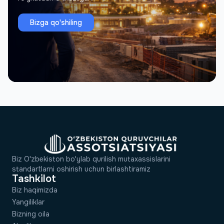
Bizga qo'shiling
Biz O'zbekiston bo'ylab qurilish mutaxassislarini
standartlarni oshirish uchun birlashtiramiz
Tashkilot
Biz haqimizda
Yangiliklar
Bizning oila