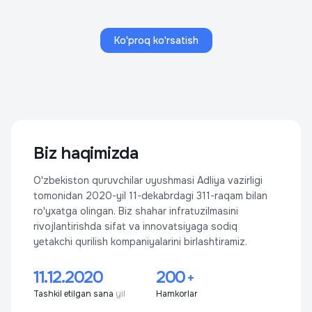
Ko'proq ko'rsatish
Biz haqimizda
O'zbekiston quruvchilar uyushmasi Adliya vazirligi
tomonidan 2020-yil 11-dekabrdagi 311-raqam bilan
ro'yxatga olingan. Biz shahar infratuzilmasini
rivojlantirishda sifat va innovatsiyaga sodiq
yetakchi qurilish kompaniyalarini birlashtiramiz.
11.12.2020
200
+
Tashkil etilgan sana
yil
Hamkorlar