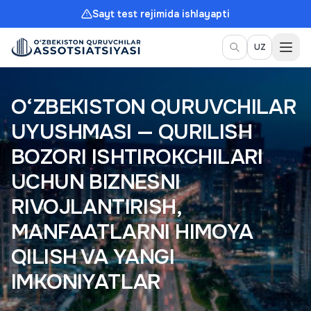
Sayt test rejimida ishlayapti
Meny
UZ
O‘ZBEKISTON QURUVCHILAR
UYUSHMASI — QURILISH
BOZORI ISHTIROKCHILARI
UCHUN BIZNESNI
RIVOJLANTIRISH,
MANFAATLARNI HIMOYA
QILISH VA YANGI
IMKONIYATLAR