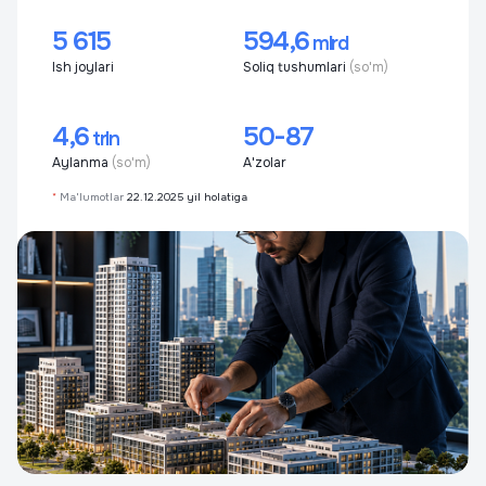
5 615
594,6
mlrd
Ish joylari
Soliq tushumlari
(so'm)
4,6
50-87
trln
Aylanma
(so'm)
A'zolar
*
Ma'lumotlar
22.12.2025 yil holatiga