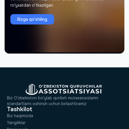
ro'yxatdan o'tkazilgan.
Jamolovг Murodil
J
Asoschi, Memorial Architectural Project
Bizga qo'shiling
Biz O'zbekiston bo'ylab qurilish mutaxassislarini
standartlarni oshirish uchun birlashtiramiz
Tashkilot
Biz haqimizda
Yangiliklar