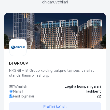
chiqaruvchilari
BI GROUP
NRG-BI — BI Group xoldingi xalqaro tajribasi va sifat
standartlarini birlashtirg...
Yo'nalish
Loyiha kompaniyalari
Manzil
Tashkent
Faol loyihalar
22
Profilni ko'rish