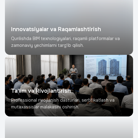
Innovatsiyalar va Raqamlashtirish
Qurilishda BIM texnologiyalari, raqamli platformalar va
zamonaviy yechimlarni targ'ib qilish.
Ta'lim va Rivojlantirish
Professional rivojlanish dasturlari, sertifikatlash va
mutaxassislar malakasini oshirish.