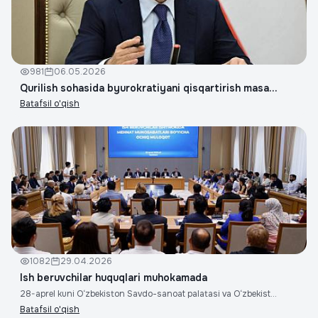
981
06.05.2026
Qurilish sohasida byurokratiyani qisqartirish masa...
Batafsil o'qish
1082
29.04.2026
Ish beruvchilar huquqlari muhokamada
28-aprel kuni O‘zbekiston Savdo-sanoat palatasi va O‘zbekist...
Batafsil o'qish