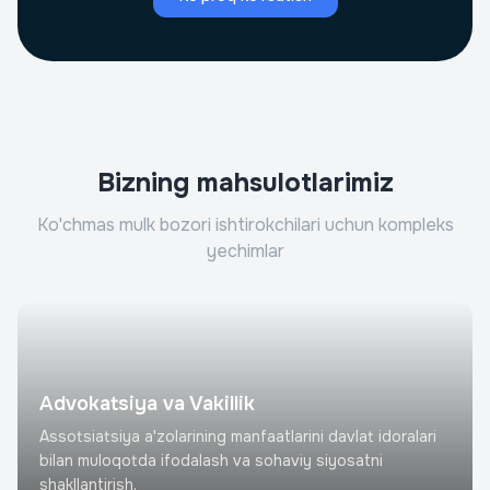
Bizning mahsulotlarimiz
Ko'chmas mulk bozori ishtirokchilari uchun kompleks
yechimlar
Advokatsiya va Vakillik
Assotsiatsiya a'zolarining manfaatlarini davlat idoralari
bilan muloqotda ifodalash va sohaviy siyosatni
shakllantirish.