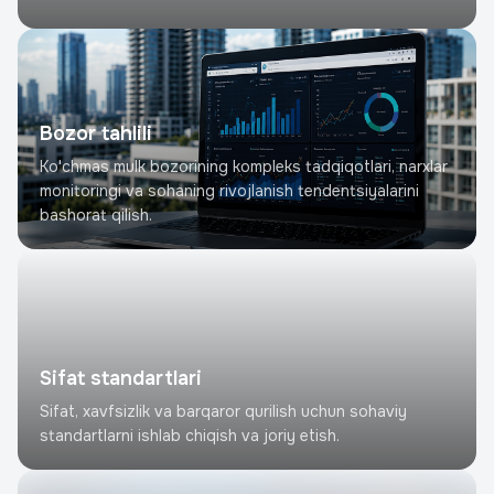
Bozor tahlili
Ko'chmas mulk bozorining kompleks tadqiqotlari, narxlar
monitoringi va sohaning rivojlanish tendentsiyalarini
bashorat qilish.
Sifat standartlari
Sifat, xavfsizlik va barqaror qurilish uchun sohaviy
standartlarni ishlab chiqish va joriy etish.