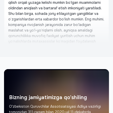
qilish orqali yuzaga kelishi mumkin bo‘lgan muammolarni
oldindan aniqlash va bartaraf etish imkoniyati yaratiladi.
Shu bilan birga, sohada joriy etilayotgan yangiliklar va
o‘zgarishlardan erta xabardor bo‘lish mumkin. Eng muhimi,
kompaniya rivojlanish jarayonida zarur bo‘ladigan
maslahat va yo‘l-yo‘riqlarni olish, ayniqsa amaldagi
qonunchilikka muvofiq faoliyat yuritish uchun muhim
yo‘nalishlarda mutaxassislar ko‘magidan foydalanish
imkoniyati mavjud. Bu esa kelajakdagi xatolarni oldini
olish va barqaror rivojlanishni ta’minlaydi.
Otabek Shahriddinov
Asoschisi, United Building
Memorial Architectural Project
Qurilish assotsatsiyasiga rahmat deyman, chunki nafaqat
arxitektorlarni, quruvchilarni o'ylab ishga qo'l urishibdi,
Bizning jamiyatimizga qo'shiling
birgalikda ishlash niyatimiz bor, minnatdorchilik bildiramiz,
kelajakda sizlarga ham qurilish assotsiatsiyasiga aʼzo
O'zbekiston Quruvchilar Assotsiatsiyasi Adliya vazirligi
bo'lib birgalikda ish yuritishni tavsiya qilaman.
tomonidan 311-raqam bilan 2020-yil 11-dekabrda