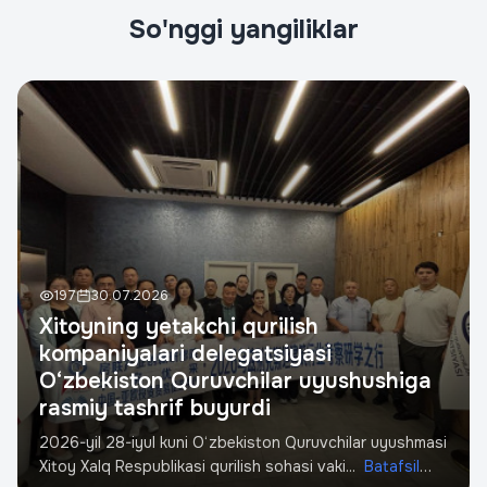
Ваше имя
*
So'nggi yangiliklar
Телефон
*
STIR
Quruvchi
Loyiha manzili
197
30.07.2026
Xitoyning yetakchi qurilish
kompaniyalari delegatsiyasi
So'rov yuborish
O‘zbekiston Quruvchilar uyushushiga
rasmiy tashrif buyurdi
2026-yil 28-iyul kuni O‘zbekiston Quruvchilar uyushmasi
Xitoy Xalq Respublikasi qurilish sohasi vaki...
Batafsil