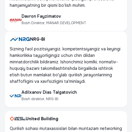
hamjamiyatning bir qismi bo‘lish muhim.
Davron Fayzimatov
Bosh Direktor, MANAR DEVELOPMENT
NRG-BI
Sizning faol pozitsiyangiz, kompetentsiyangiz va keyingi
hamkorlikka tayyorligingiz uchun chin dildan
minnatdorchilik bildiramiz. Ishonchimiz komilki, normativ-
huquqiy bazani takomillashtirishda birgalikda ishtirok
etish butun mamlakat bo'ylab qurilish jarayonlarining
shaffofligini va xavfsizligini ta'minlaydi.
Adilxanov Dias Talgatovich
Bosh direktor, NRG-BI
United Building
Qurilish sohasi mutaxassislari bilan muntazam networking