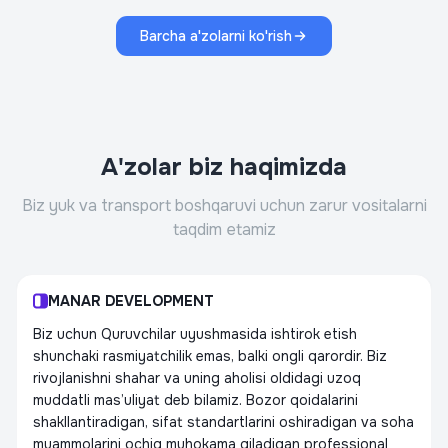
Barcha a'zolarni ko'rish
A'zolar biz haqimizda
Biz yuk va transport boshqaruvi uchun zarur vositalarni
taqdim etamiz
MANAR DEVELOPMENT
Biz uchun Quruvchilar uyushmasida ishtirok etish
shunchaki rasmiyatchilik emas, balki ongli qarordir. Biz
rivojlanishni shahar va uning aholisi oldidagi uzoq
muddatli mas’uliyat deb bilamiz. Bozor qoidalarini
shakllantiradigan, sifat standartlarini oshiradigan va soha
muammolarini ochiq muhokama qiladigan professional