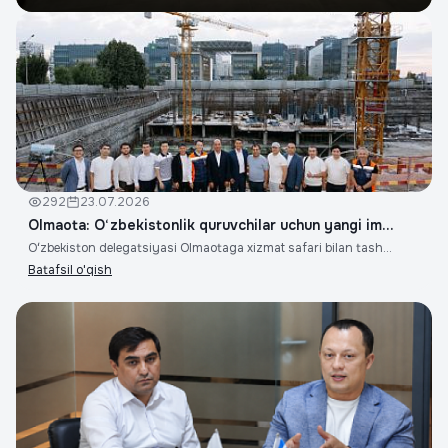
o'qish
292
23.07.2026
Olmaota: O‘zbekistonlik quruvchilar uchun yangi im...
Oʻzbekiston delegatsiyasi Olmaotaga xizmat safari bilan tash...
Batafsil o'qish