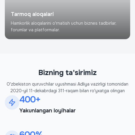
Tarmoq aloqalari
Hamkorlik aloqalarini o'rnatish uchun biznes tadbirlar,
forumlar va platformalar.
Bizning ta'sirimiz
O'zbekiston quruvchilar uyushmasi Adliya vazirligi tomonidan
2020-yil 11-dekabrdagi 311-raqam bilan ro'yxatga olingan
400+
Yakunlangan loyihalar
600%