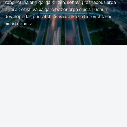
Yangi loyihalarni qo‘lga kiritish, sohaviy tashabbuslarda
ishtirok etish va xalqaro bozorlarga chiqish uchun
developerlar, pudratchilar va yetkazib beruvchilarni
birlashtiramiz