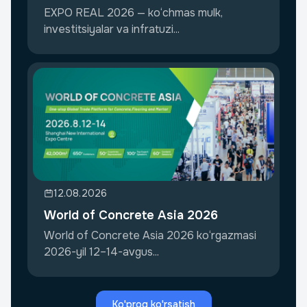
Investment
EXPO REAL 2026 — ko‘chmas mulk,
investitsiyalar va infratuzi...
12.08.2026
World of Concrete Asia 2026
World of Concrete Asia 2026 ko‘rgazmasi
2026-yil 12–14-avgus...
Ko'proq ko'rsatish