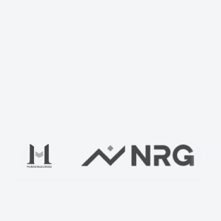
Uyingizni biz bilan tekshiring