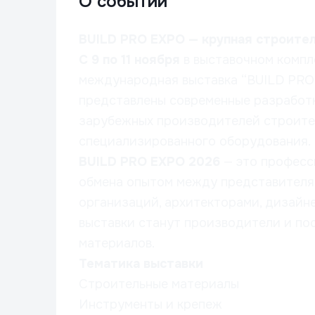
О событии
BUILD PRO EXPO — крупная строител
С 9 по 11 ноября
в выставочном комп
международная выставка “BUILD PRO 
представлены современные разработк
зарубежных производителей строител
специализированного оборудования.
BUILD PRO EXPO 2026
— это професс
обмена опытом между представителя
организаций, архитекторами, дизайн
выставки станут производители и по
материалов.
Тематика выставки
Строительные материалы
Инструменты и крепеж