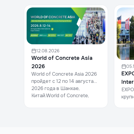
12.08.2026
World of Concrete Asia
2026
05.
EXP
World of Concrete Asia 2026
пройдет с 12 по 14 августа
Inte
2026 года в Шанхае,
EXPO
for 
Китай.World of Concrete,
круп
организуемая компанией
выст
Informa Markets, — это всем...
сфер
инве
инфр
октяб