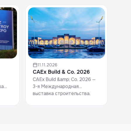
11.11.2026
CAEx Build & Co. 2026
CAEx Build &amp; Co. 2026 —
3-я Международная
ка
выставка строительства,
строительных материалов и
ющая
дизайна. Дата: 19–21 ноября
2026 года Место
ов,
проведения...
.