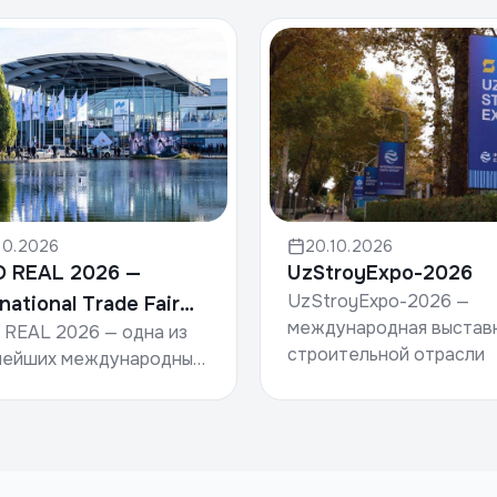
10.2026
20.10.2026
O REAL 2026 —
UzStroyExpo-2026
UzStroyExpo-2026 —
rnational Trade Fair
международная выстав
 REAL 2026 — одна из
Property & Investment
строительной отрасли
нейших международных
Узбекистана, объединя
авок и конференций в
производителей
е недвижимости,
строительных материал
стиций и
девелоперов, подрядчи..
аструктуры.Дата: 5–7
ря 2026 года...