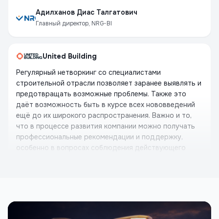
Адилханов Диас Талгатович
Главный директор, NRG-BI
United Building
Регулярный нетворкинг со специалистами
строительной отрасли позволяет заранее выявлять и
предотвращать возможные проблемы. Также это
даёт возможность быть в курсе всех нововведений
ещё до их широкого распространения. Важно и то,
что в процессе развития компании можно получать
профессиональные рекомендации и поддержку,
особенно в вопросах соблюдения действующего
законодательства. Это помогает избежать ошибок в
будущем и обеспечивает стабильное развитие
бизнеса.
Отабек Шахридиннов
Основатель, United Building