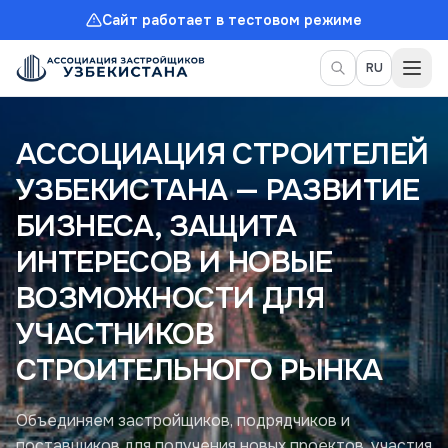
Сайт работает в тестовом режиме
Пер
RU
АССОЦИАЦИЯ СТРОИТЕЛЕЙ
УЗБЕКИСТАНА — РАЗВИТИЕ
БИЗНЕСА, ЗАЩИТА
ИНТЕРЕСОВ И НОВЫЕ
ВОЗМОЖНОСТИ ДЛЯ
УЧАСТНИКОВ
СТРОИТЕЛЬНОГО РЫНКА
Объединяем застройщиков, подрядчиков и
поставщиков для получения новых проектов, участия