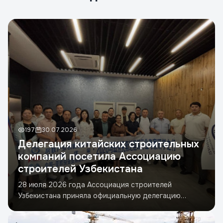
Телефон
*
ИНН
Застройщик
Адрес проекта
197
30.07.2026
Делегация китайских строительных
Отправить заявку
компаний посетила Ассоциацию
строителей Узбекистана
28 июля 2026 года Ассоциация строителей
Узбекистана приняла официальную делегацию
представителей стр...
Читать дальше