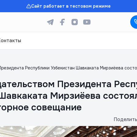
Сайт работает в тестовом режиме
Контакты
резидента Республики Узбекистан Шавкаката Мирзиёева сост
дательством Президента Респ
Шавкаката Мирзиёева состоя
торное совещание
Поделить