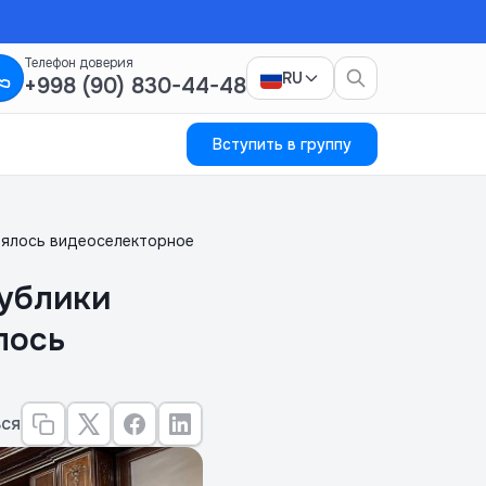
Телефон доверия
RU
+998 (90) 830-44-48
Вступить в группу
оялось видеоселекторное
ублики
лось
ся