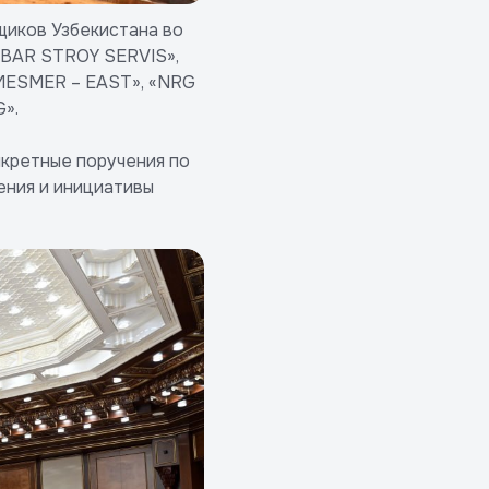
щиков Узбекистана во
KBAR STROY SERVIS»,
MESMER – EAST», «NRG
».
нкретные поручения по
ния и инициативы