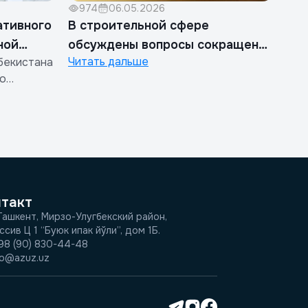
974
06.05.2026
ативного
В строительной сфере
ной
обсуждены вопросы сокращения
Читать дальше
бекистана
бюрократии
по
жения о
х затрат
 расчете
В
ие
,
з, а
нтакт
рганиза...
 Ташкент, Мирзо-Улугбекский район,
ссив Ц 1 “Буюк ипак йўли”, дом 1Б.
98 (90) 830-44-48
fo@azuz.uz