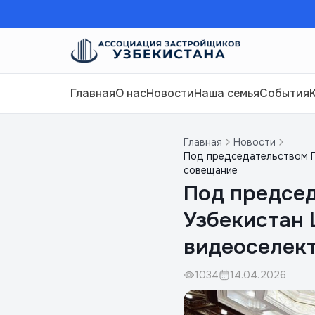
Главная
О нас
Новости
Наша семья
События
Главная
Новости
Под председательством П
совещание
Под предсе
Узбекистан 
видеоселек
1034
14.04.2026