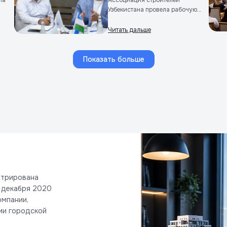
ла
Ассоциация строителей
Узбекистана провела рабочую
встречу по...
Читать дальше
Показать больше
стрирована
1 декабря 2020
омпании,
ии городской