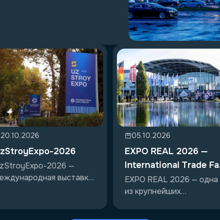
20.10.2026
05.10.2026
zStroyExpo-2026
EXPO REAL 2026 —
International Trade Fa
zStroyExpo-2026 —
еждународная выставка
for Property &
EXPO REAL 2026 — одна
троительной отрас...
из крупнейших
Investment
международных выстав
и...