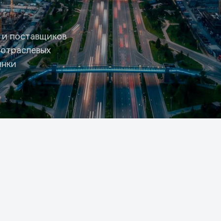
 и поставщиков
 отраслевых
ынки