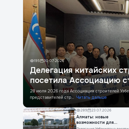
195
30.07.2026
Делегация китайских с
посетила Ассоциацию с
28 июля 2026 года Ассоциация строителей Узб
представителей стр...
Читать дальше
289
23.07.2026
Алматы: новые
возможности для
узбекских строителей