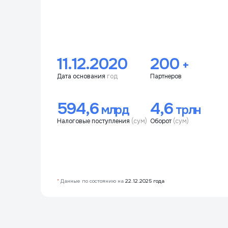
11.12.2020
200
+
Дата основания
год
Партнеров
594,6
4,6
млрд
трлн
Налоговые поступления
(сум)
Оборот
(сум)
*
Данные по состоянию на
22.12.2025 года