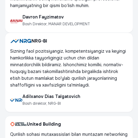
hamjamiyatning bir qismi bo‘lish muhim.
Davron Fayzimatov
Bosh Direktor, MANAR DEVELOPMENT
NRG-BI
Sizning faol pozitsiyangiz, kompetentsiyangiz va keyingi
hamkorlikka tayyorligingiz uchun chin dildan
minnatdorchilik bildiramiz. Ishonchimiz komilki, normativ-
huquqiy bazani takomillashtirishda birgalikda ishtirok
etish butun mamlakat bo'ylab qurilish jarayonlarining
shaffofligini va xavfsizligini ta'minlaydi.
Adilxanov Dias Talgatovich
Bosh direktor, NRG-BI
United Building
Qurilish sohasi mutaxassislari bilan muntazam networking