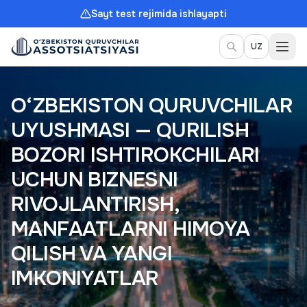
Sayt test rejimida ishlayapti
Meny
UZ
O‘ZBEKISTON QURUVCHILAR
UYUSHMASI — QURILISH
BOZORI ISHTIROKCHILARI
UCHUN BIZNESNI
RIVOJLANTIRISH,
MANFAATLARNI HIMOYA
QILISH VA YANGI
IMKONIYATLAR