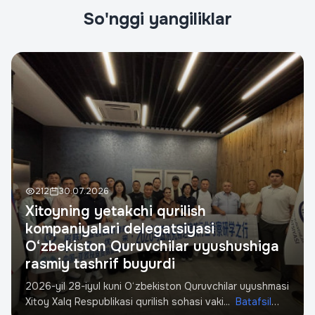
Ваше имя
*
So'nggi yangiliklar
Телефон
*
STIR
Quruvchi
Loyiha manzili
212
30.07.2026
Xitoyning yetakchi qurilish
kompaniyalari delegatsiyasi
So'rov yuborish
O‘zbekiston Quruvchilar uyushushiga
rasmiy tashrif buyurdi
2026-yil 28-iyul kuni O‘zbekiston Quruvchilar uyushmasi
Xitoy Xalq Respublikasi qurilish sohasi vaki...
Batafsil