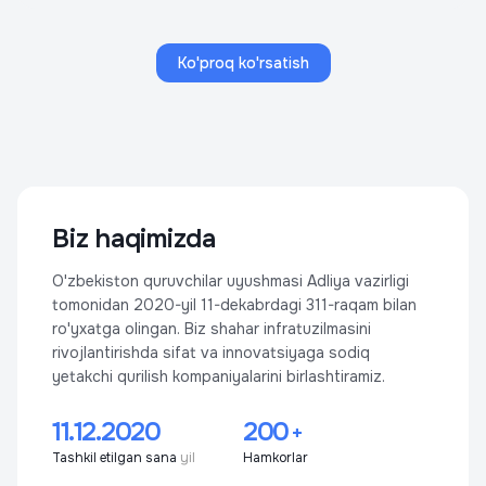
Ko'proq ko'rsatish
Biz haqimizda
O'zbekiston quruvchilar uyushmasi Adliya vazirligi
tomonidan 2020-yil 11-dekabrdagi 311-raqam bilan
ro'yxatga olingan. Biz shahar infratuzilmasini
rivojlantirishda sifat va innovatsiyaga sodiq
yetakchi qurilish kompaniyalarini birlashtiramiz.
11.12.2020
200
+
Tashkil etilgan sana
yil
Hamkorlar