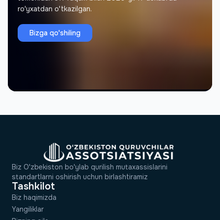
ro'yxatdan o'tkazilgan.
Jamolovг Murodil
J
Asoschi, Memorial Architectural Project
Bizga qo'shiling
Biz O'zbekiston bo'ylab qurilish mutaxassislarini
standartlarni oshirish uchun birlashtiramiz
Tashkilot
Biz haqimizda
Yangiliklar