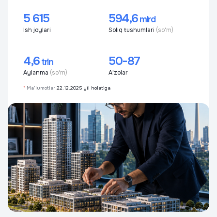
5 615
594,6
mlrd
Ish joylari
Soliq tushumlari
(so'm)
4,6
50-87
trln
Aylanma
(so'm)
A'zolar
*
Ma'lumotlar
22.12.2025 yil holatiga