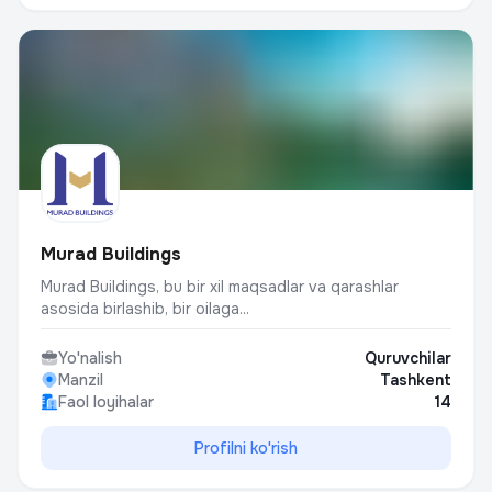
Murad Buildings
Murad Buildings, bu bir xil maqsadlar va qarashlar
asosida birlashib, bir oilaga...
Yo'nalish
Quruvchilar
Manzil
Tashkent
Faol loyihalar
14
Profilni ko'rish