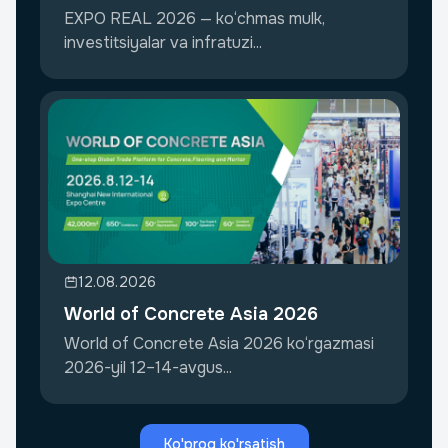
Investment
EXPO REAL 2026 — ko‘chmas mulk,
investitsiyalar va infratuzi...
12.08.2026
World of Concrete Asia 2026
World of Concrete Asia 2026 ko‘rgazmasi
2026-yil 12–14-avgus...
Ko'proq ko'rsatish