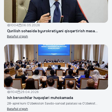
1004
06.05.2026
Qurilish sohasida byurokratiyani qisqartirish masa...
Batafsil o'qish
1104
29.04.2026
Ish beruvchilar huquqlari muhokamada
28-aprel kuni O‘zbekiston Savdo-sanoat palatasi va O‘zbekist...
Batafsil o'qish