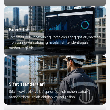
Bozor tahlili
Ko'chmas mulk bozorining kompleks tadqiqotlari, narxlar
monitoringi va sohaning rivojlanish tendentsiyalarini
bashorat qilish.
Sifat standartlari
Sifat, xavfsizlik va barqaror qurilish uchun sohaviy
standartlarni ishlab chiqish va joriy etish.