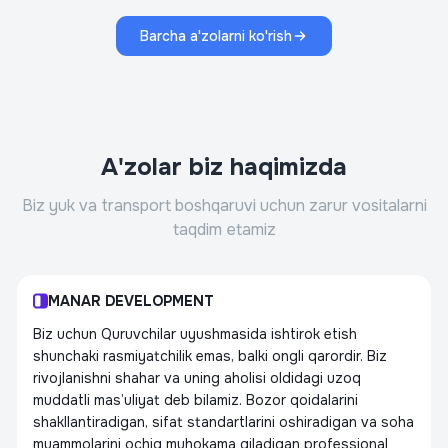
Barcha a'zolarni ko'rish
A'zolar biz haqimizda
Biz yuk va transport boshqaruvi uchun zarur vositalarni
taqdim etamiz
MANAR DEVELOPMENT
Biz uchun Quruvchilar uyushmasida ishtirok etish
shunchaki rasmiyatchilik emas, balki ongli qarordir. Biz
rivojlanishni shahar va uning aholisi oldidagi uzoq
muddatli mas’uliyat deb bilamiz. Bozor qoidalarini
shakllantiradigan, sifat standartlarini oshiradigan va soha
muammolarini ochiq muhokama qiladigan professional