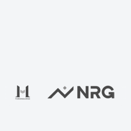
Uyingizni biz bilan tekshiring