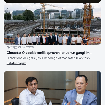
o'qish
313
23.07.2026
Olmaota: O‘zbekistonlik quruvchilar uchun yangi im...
Oʻzbekiston delegatsiyasi Olmaotaga xizmat safari bilan tash...
Batafsil o'qish