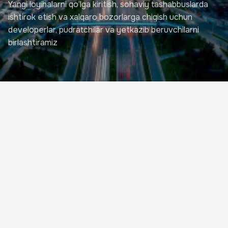
Yangi loyihalarni qo‘lga kiritish, sohaviy tashabbuslarda
ishtirok etish va xalqaro bozorlarga chiqish uchun
developerlar, pudratchilar va yetkazib beruvchilarni
birlashtiramiz