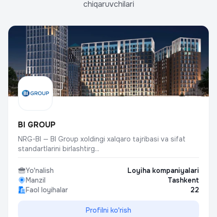
chiqaruvchilari
BI GROUP
NRG-BI — BI Group xoldingi xalqaro tajribasi va sifat
standartlarini birlashtirg...
Yo'nalish
Loyiha kompaniyalari
Manzil
Tashkent
Faol loyihalar
22
Profilni ko'rish