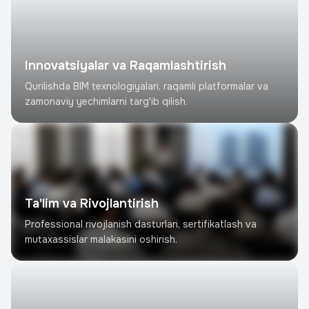
Innovatsiyalar va Raqamlashtirish
Qurilishda BIM texnologiyalari, raqamli platformalar va
zamonaviy yechimlarni targ'ib qilish.
Ta'lim va Rivojlantirish
Professional rivojlanish dasturlari, sertifikatlash va
mutaxassislar malakasini oshirish.