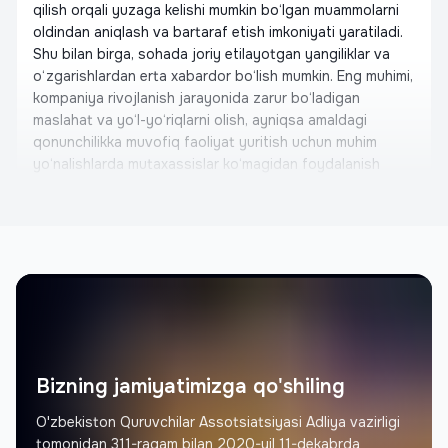
qilish orqali yuzaga kelishi mumkin bo‘lgan muammolarni
oldindan aniqlash va bartaraf etish imkoniyati yaratiladi.
Shu bilan birga, sohada joriy etilayotgan yangiliklar va
o‘zgarishlardan erta xabardor bo‘lish mumkin. Eng muhimi,
kompaniya rivojlanish jarayonida zarur bo‘ladigan
maslahat va yo‘l-yo‘riqlarni olish, ayniqsa amaldagi
qonunchilikka muvofiq faoliyat yuritish uchun muhim
yo‘nalishlarda mutaxassislar ko‘magidan foydalanish
imkoniyati mavjud. Bu esa kelajakdagi xatolarni oldini
olish va barqaror rivojlanishni ta’minlaydi.
Otabek Shahriddinov
Asoschisi, United Building
Memorial Architectural Project
Qurilish assotsatsiyasiga rahmat deyman, chunki nafaqat
arxitektorlarni, quruvchilarni o'ylab ishga qo'l urishibdi,
Bizning jamiyatimizga qo'shiling
birgalikda ishlash niyatimiz bor, minnatdorchilik bildiramiz,
kelajakda sizlarga ham qurilish assotsiatsiyasiga aʼzo
O'zbekiston Quruvchilar Assotsiatsiyasi Adliya vazirligi
bo'lib birgalikda ish yuritishni tavsiya qilaman.
tomonidan 311-raqam bilan 2020-yil 11-dekabrda