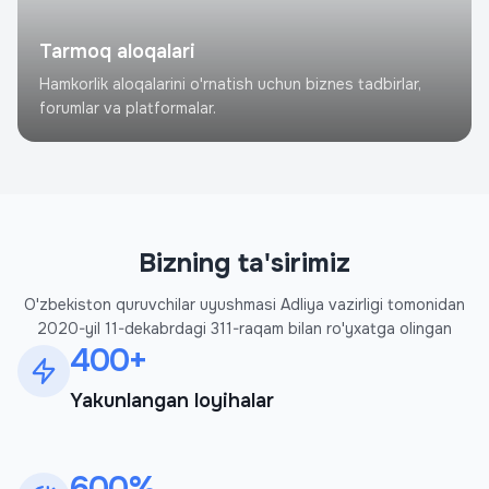
Tarmoq aloqalari
Hamkorlik aloqalarini o'rnatish uchun biznes tadbirlar,
forumlar va platformalar.
Bizning ta'sirimiz
O'zbekiston quruvchilar uyushmasi Adliya vazirligi tomonidan
2020-yil 11-dekabrdagi 311-raqam bilan ro'yxatga olingan
400+
Yakunlangan loyihalar
600%